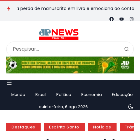
ma perda de manuscrito em livro e emociona ao contar história
Mundo
Brasil
Política
Economia
Educação
quinta-feira, 6 ago 2026
Destaques
Espírito Santo
Notícias
Trânsi