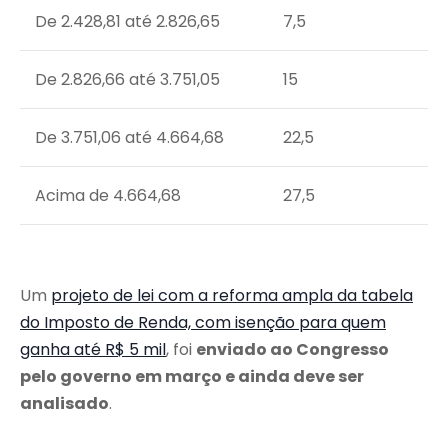
De 2.428,81 até 2.826,65
7,5
De 2.826,66 até 3.751,05
15
De 3.751,06 até 4.664,68
22,5
Acima de 4.664,68
27,5
Um
projeto de lei com a reforma ampla da tabela
do Imposto de Renda, com isenção para quem
ganha até R$ 5 mil
, foi
enviado ao Congresso
pelo governo em março e ainda deve ser
analisado
.