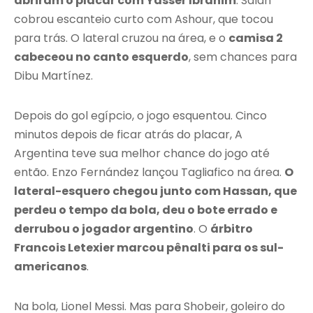
abriram o placar com Yasser Ibrahim
. Salah
cobrou escanteio curto com Ashour, que tocou
para trás. O lateral cruzou na área, e o
camisa 2
cabeceou no canto esquerdo
, sem chances para
Dibu Martínez.
Depois do gol egípcio, o jogo esquentou. Cinco
minutos depois de ficar atrás do placar, A
Argentina teve sua melhor chance do jogo até
então. Enzo Fernández lançou Tagliafico na área.
O
lateral-esquero chegou junto com Hassan, que
perdeu o tempo da bola, deu o bote errado e
derrubou o jogador argentino
. O
árbitro
Francois Letexier marcou pênalti para os sul-
americanos
.
Na bola, Lionel Messi. Mas para Shobeir, goleiro do