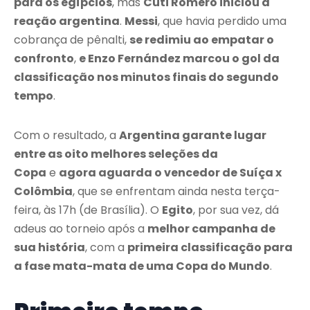
para os egípcios
, mas
Cuti Romero iniciou a
reação argentina
.
Messi
, que havia perdido uma
cobrança de pênalti,
se redimiu ao empatar o
confronto
,
e Enzo Fernández marcou o gol da
classificação nos minutos finais do segundo
tempo
.
Com o resultado, a
Argentina garante lugar
entre as oito melhores seleções da
Copa
e
agora aguarda o vencedor de Suíça x
Colômbia
, que se enfrentam ainda nesta terça-
feira, às 17h (de Brasília). O
Egito
, por sua vez, dá
adeus ao torneio após a
melhor campanha de
sua história
, com a
primeira classificação para
a fase mata-mata de uma Copa do Mundo
.