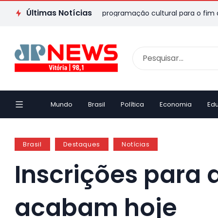
Últimas Notícias
o ES: veja passeios e programação cultural para o fim de seman
Mundo
Brasil
Política
Economia
Ed
Brasil
Destaques
Notícias
Inscrições para
acabam hoje