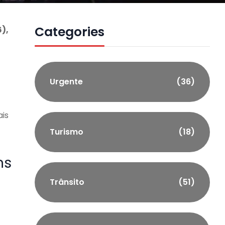
Categories
),
Urgente
(36)
is
Turismo
(18)
ns
Trânsito
(51)