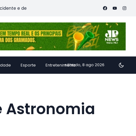
deixa vítimas
Família de Alfredo Chaves transforma inhame 
sábado, 8 ago 2026
idade
Esporte
Entretenimento
e Astronomia