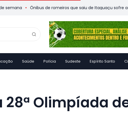
a
Ônibus de romeiros que saiu de Itaguaçu sofre acidente e 
ucação
Saúde
Polícia
Sudeste
Espírito Santo
C
 a 28ª Olimpíada d