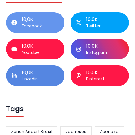
10,0K
10,0K
Facebook
Twitter
10,0K
10,0K
Youtube
Instagram
10,0K
10,0K
Linkedin
Pinterest
Tags
Zurich Airport Brasil
zoonoses
Zoonose