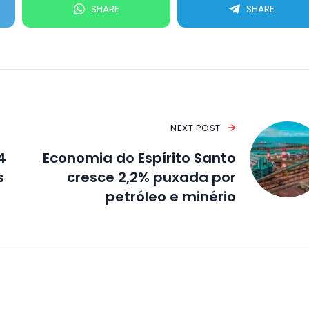
SHARE
SHARE
NEXT POST
4
Economia do Espírito Santo
s
cresce 2,2% puxada por
petróleo e minério