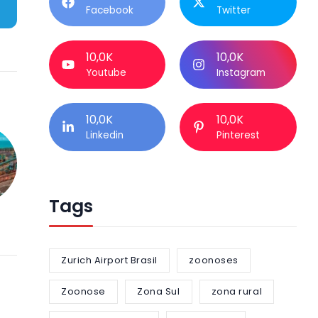
Facebook
Twitter
10,0K
10,0K
Youtube
Instagram
10,0K
10,0K
Linkedin
Pinterest
Tags
Zurich Airport Brasil
zoonoses
Zoonose
Zona Sul
zona rural