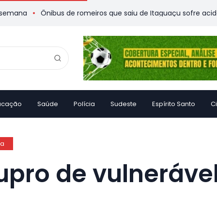
Ônibus de romeiros que saiu de Itaguaçu sofre acidente e deixa
ucação
Saúde
Polícia
Sudeste
Espírito Santo
C
ia
upro de vulnerável