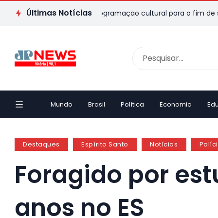
Últimas Notícias
 veja passeios e programação cultural para o fim de semana
Mundo
Brasil
Política
Economia
Ed
Destaques
Espírito Santo
Notícias
Políc
Foragido por est
anos no ES