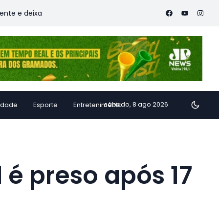
 vítimas
Família de Alfredo Chaves transforma inhame em do
sábado, 8 ago 2026
idade
Esporte
Entretenimento
 é preso após 17