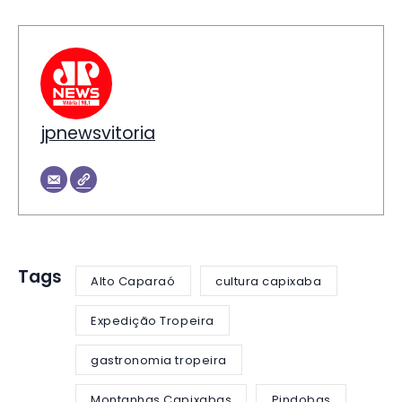
jpnewsvitoria
Tags
Alto Caparaó
cultura capixaba
Expedição Tropeira
gastronomia tropeira
Montanhas Capixabas
Pindobas