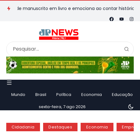
de manuscrito em livro e emociona ao contar história
Vila V
Mundo
Brasil
Política
Economia
Educação
sexta-feira, 7 ago 2026
Cidadania
Destaques
Economia
Empreg