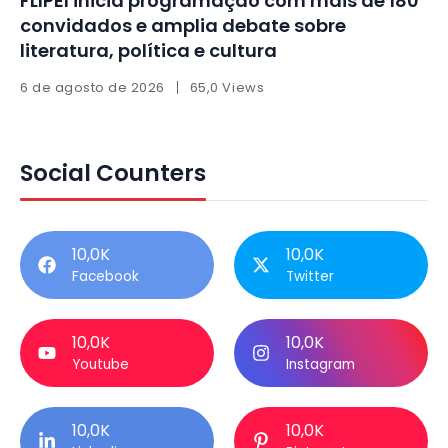
FLIPEI inicia programação com mais de 180
convidados e amplia debate sobre
literatura, política e cultura
6 de agosto de 2026
65,0 Views
Social Counters
10,0K
10,0K
Facebook
Twitter
10,0K
10,0K
Youtube
Instagram
10,0K
10,0K