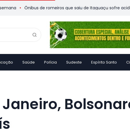
Ônibus de romeiros que saiu de Itaguaçu sofre acidente e deix
ucação
Saúde
Polícia
Sudeste
Espírito Santo
C
 Janeiro, Bolsona
ís