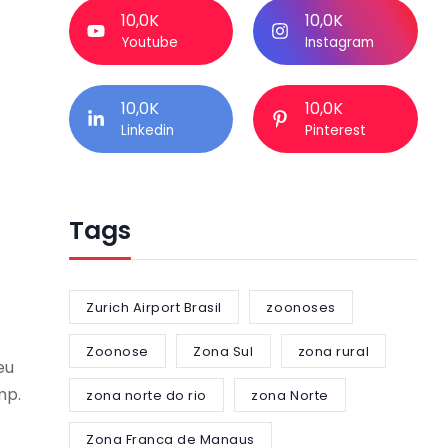
10,0K
10,0K
Youtube
Instagram
10,0K
10,0K
Linkedin
Pinterest
Tags
Zurich Airport Brasil
zoonoses
Zoonose
Zona Sul
zona rural
eu
mp.
zona norte do rio
zona Norte
Zona Franca de Manaus