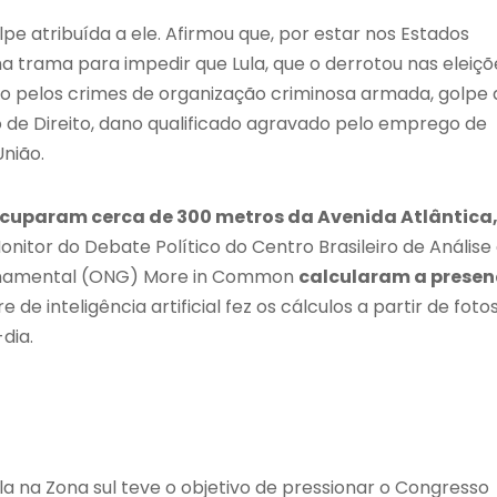
pe atribuída a ele. Afirmou que, por estar nos Estados
a trama para impedir que Lula, que o derrotou nas eleiçõ
do pelos crimes de organização criminosa armada, golpe 
 de Direito, dano qualificado agravado pelo emprego de
nião.
ocuparam cerca de 300 metros da Avenida Atlântica
Monitor do Debate Político do Centro Brasileiro de Análise
rnamental (ONG) More in Common
calcularam a prese
e inteligência artificial fez os cálculos a partir de foto
dia.
la na Zona sul teve o objetivo de pressionar o Congresso