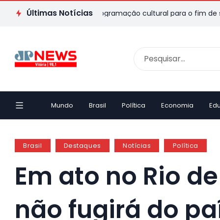
Últimas Notícias
: veja passeios e programação cultural para o fim de semana
Mundo
Brasil
Política
Economia
Ed
Brasil
Destaques
Notícias
Política
Em ato no Rio de
não fugirá do pa