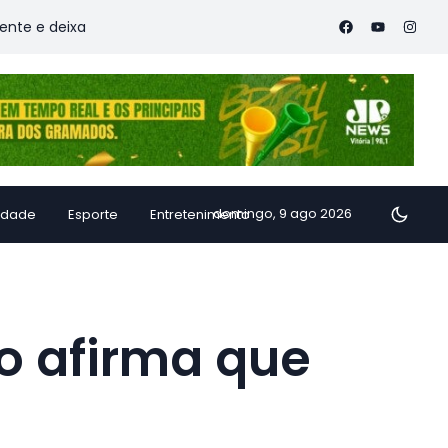
a vítimas
Família de Alfredo Chaves transforma inhame em d
domingo, 9 ago 2026
idade
Esporte
Entretenimento
ro afirma que