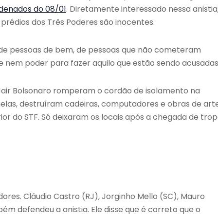
ndenados do 08/01
. Diretamente interessado nessa anistia
prédios dos Três Poderes são inocentes.
ia de pessoas de bem, de pessoas que não cometeram
 nem poder para fazer aquilo que estão sendo acusadas
 Jair Bolsonaro romperam o cordão de isolamento na
anelas, destruíram cadeiras, computadores e obras de art
ior do STF. Só deixaram os locais após a chegada de tro
res. Cláudio Castro (RJ), Jorginho Mello (SC), Mauro
bém defendeu a anistia. Ele disse que é correto que o