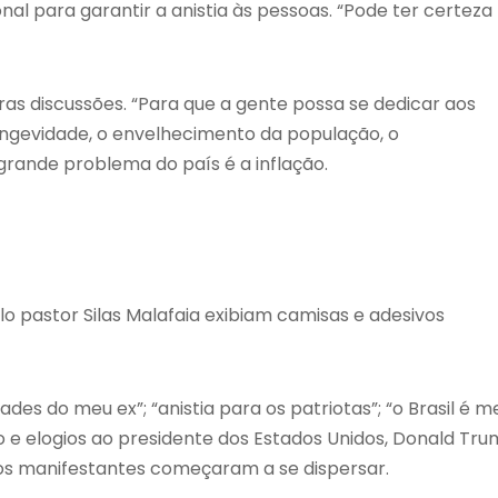
al para garantir a anistia às pessoas. “Pode ter certeza
tras discussões. “Para que a gente possa se dedicar aos
longevidade, o envelhecimento da população, o
grande problema do país é a inflação.
o pastor Silas Malafaia exibiam camisas e adesivos
dades do meu ex”; “anistia para os patriotas”; “o Brasil é m
no e elogios ao presidente dos Estados Unidos, Donald Tru
 os manifestantes começaram a se dispersar.