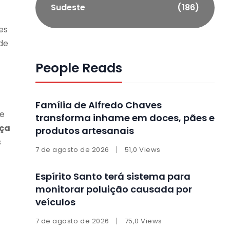
Sudeste
(186)
es
de
People Reads
,
Família de Alfredo Chaves
 e
transforma inhame em doces, pães e
nça
produtos artesanais
s
7 de agosto de 2026
51,0 Views
Espírito Santo terá sistema para
monitorar poluição causada por
veículos
7 de agosto de 2026
75,0 Views