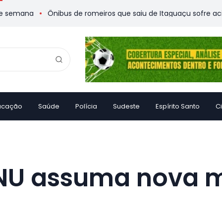
a
Ônibus de romeiros que saiu de Itaguaçu sofre acidente e d
ucação
Saúde
Polícia
Sudeste
Espírito Santo
C
NU assuma nova m