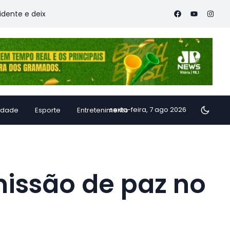
eixa vítimas
Família de Alfredo Chaves transforma inhame 
sexta-feira, 7 ago 2026
idade
Esporte
Entretenimento
issão de paz no