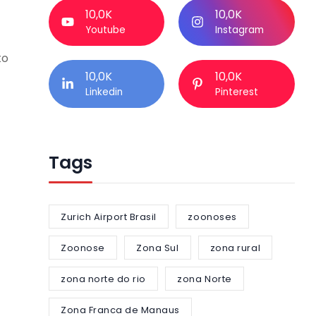
10,0K
10,0K
Youtube
Instagram
to
10,0K
10,0K
Linkedin
Pinterest
Tags
Zurich Airport Brasil
zoonoses
Zoonose
Zona Sul
zona rural
zona norte do rio
zona Norte
Zona Franca de Manaus