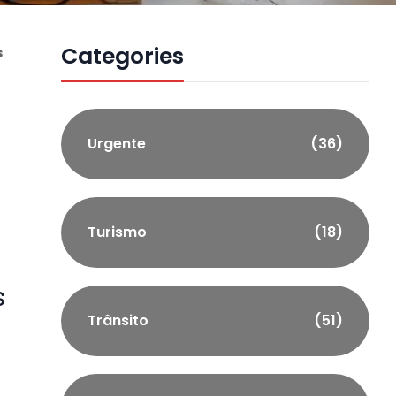
Categories
s
Urgente
(36)
Turismo
(18)
s
Trânsito
(51)