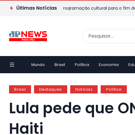
Últimas Notícias
o ES: veja passeios e programação cultural para o fim de seman
Mundo
Brasil
Política
Economia
Ed
Brasil
Destaques
Notícias
Política
Lula pede que O
Haiti