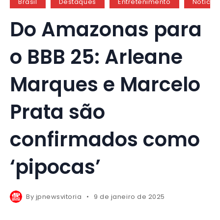
Brasil
Destaques
Entretenimento
Notícia
Do Amazonas para
o BBB 25: Arleane
Marques e Marcelo
Prata são
confirmados como
‘pipocas’
By
jpnewsvitoria
9 de janeiro de 2025