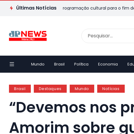
Últimas Notícias
o ES: veja passeios e programação cultural para o fim de seman
Mundo
Brasil
Política
Economia
Ed
Brasil
Destaques
Mundo
Notícias
“Devemos nos pre
Amorim sobre gu