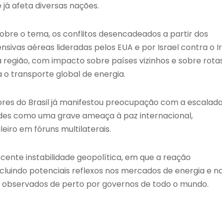
já afeta diversas nações.
sobre o tema, os conflitos desencadeados a partir dos
nsivas aéreas lideradas pelos EUA e por Israel contra o Ir
 região, com impacto sobre países vizinhos e sobre rota
ra o transporte global de energia.
ores do Brasil já manifestou preocupação com a escalad
lidades como uma grave ameaça à paz internacional,
eiro em fóruns multilaterais.
nte instabilidade geopolítica, em que a reação
luindo potenciais reflexos nos mercados de energia e n
r observados de perto por governos de todo o mundo.