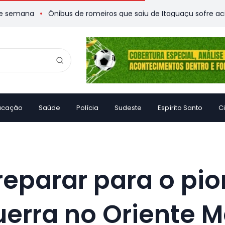
a
Ônibus de romeiros que saiu de Itaguaçu sofre acidente e 
ucação
Saúde
Polícia
Sudeste
Espírito Santo
C
parar para o pior
erra no Oriente M