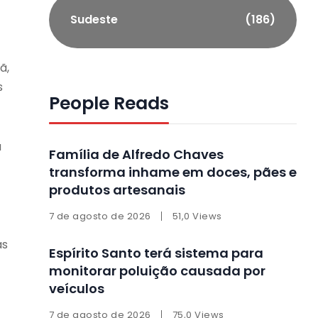
Sudeste
(186)
ã,
s
People Reads
a
Família de Alfredo Chaves
transforma inhame em doces, pães e
produtos artesanais
7 de agosto de 2026
51,0 Views
as
Espírito Santo terá sistema para
monitorar poluição causada por
veículos
7 de agosto de 2026
75,0 Views