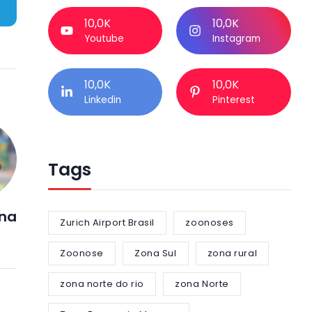
10,0K
10,0K
Youtube
Instagram
10,0K
10,0K
Linkedin
Pinterest
Tags
ina
Zurich Airport Brasil
zoonoses
Zoonose
Zona Sul
zona rural
zona norte do rio
zona Norte