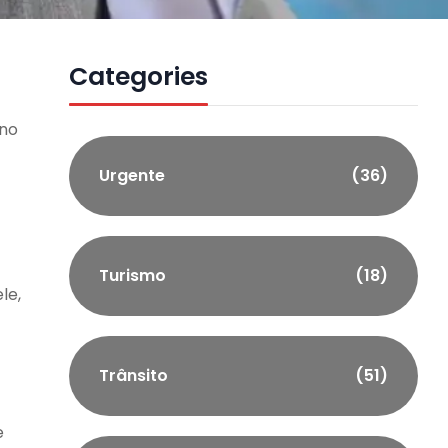
Categories
 no
Urgente
(36)
Turismo
(18)
le,
Trânsito
(51)
e