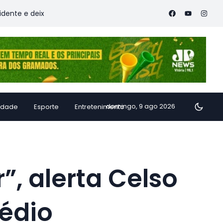
deixa vítimas
Família de Alfredo Chaves transforma inhame 
domingo, 9 ago 2026
idade
Esporte
Entretenimento
”, alerta Celso
édio