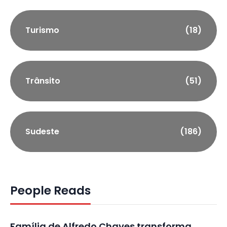
Turismo
(18)
Trânsito
(51)
Sudeste
(186)
People Reads
Família de Alfredo Chaves transforma