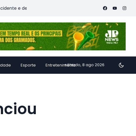
 deixa vítimas
Família de Alfredo Chaves transforma inham
sábado, 8 ago 2026
idade
Esporte
Entretenimento
nciou