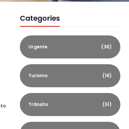
Categories
e
Urgente
(36)
Turismo
(18)
Trânsito
(51)
nto