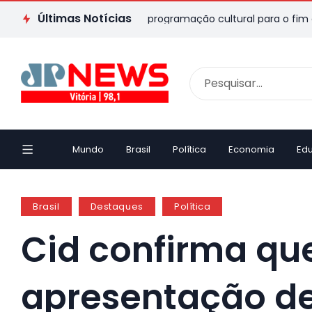
Últimas Notícias
 no ES: veja passeios e programação cultural para o fim de sema
Mundo
Brasil
Política
Economia
Ed
Brasil
Destaques
Política
Cid confirma qu
apresentação de