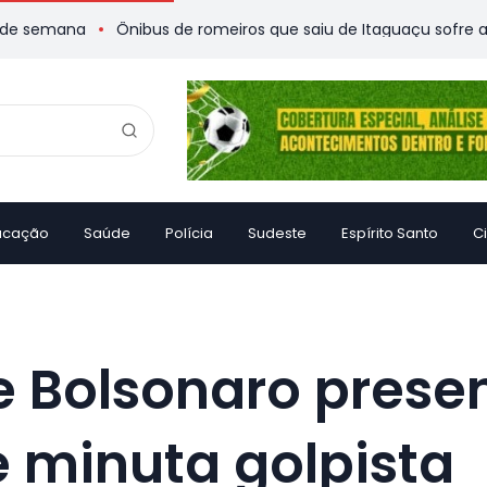
na
Ônibus de romeiros que saiu de Itaguaçu sofre acidente e
ucação
Saúde
Polícia
Sudeste
Espírito Santo
C
e Bolsonaro prese
 minuta golpista