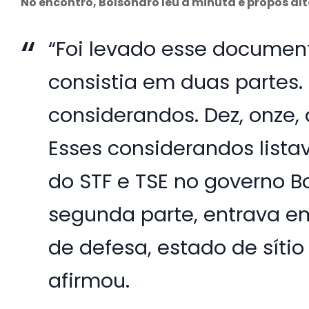
No encontro, Bolsonaro leu a minuta e propôs al
“Foi levado esse documen
consistia em duas partes.
considerandos. Dez, onze,
Esses considerandos lista
do STF e TSE no governo B
segunda parte, entrava e
de defesa, estado de sítio
afirmou.