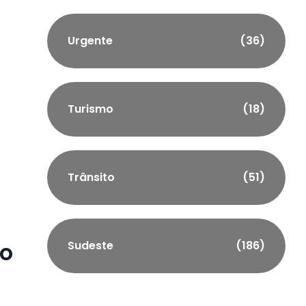
Urgente
(36)
Turismo
(18)
Trânsito
(51)
ão
Sudeste
(186)