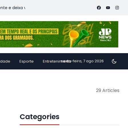
xa vítimas
Família de Alfredo Chaves transforma inhame em 
sexta-feira, 7 ago 2026
idade
Esporte
Entretenimento
29 Articles
Categories