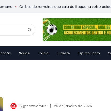
Ônibus de romeiros que saiu de Itaguaçu sofre acidente e dei
ucação
Saúde
Polícia
Sudeste
Espírito Santo
C
By
jpnewsvitoria
20 de janeiro de 2026