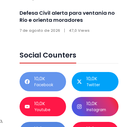
Defesa Civil alerta para ventania no
Rio e orienta moradores
7 de agosto de 2026
47,0 Views
Social Counters
10,0K
10,0K
Facebook
Twitter
10,0K
10,0K
Youtube
Instagram
a,