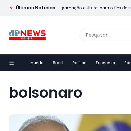
Últimas Notícias
S: veja passeios e programação cultural para o fim de semana
Mundo
Brasil
Política
Economia
Ed
bolsonaro