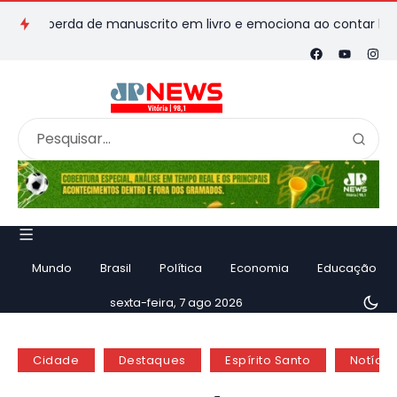
a perda de manuscrito em livro e emociona ao contar história
Mundo
Brasil
Política
Economia
Educação
sexta-feira, 7 ago 2026
Cidade
Destaques
Espírito Santo
Notícia