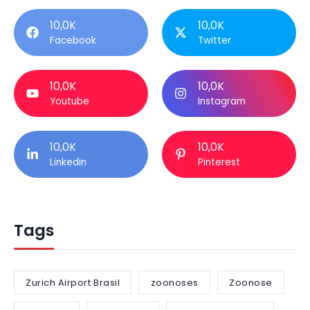
10,0K
10,0K
Facebook
Twitter
10,0K
10,0K
Youtube
Instagram
10,0K
10,0K
Linkedin
Pinterest
Tags
Zurich Airport Brasil
zoonoses
Zoonose