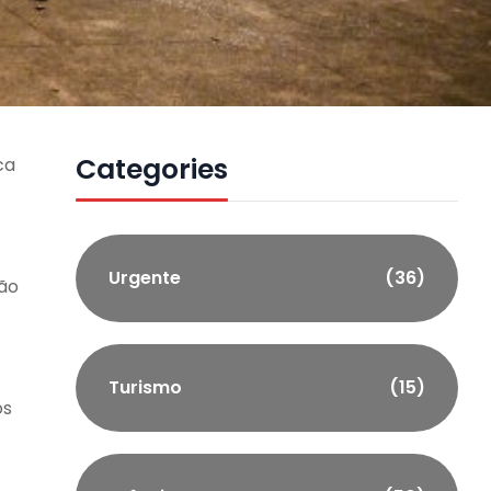
Categories
ca
Urgente
(36)
ção
Turismo
(15)
os