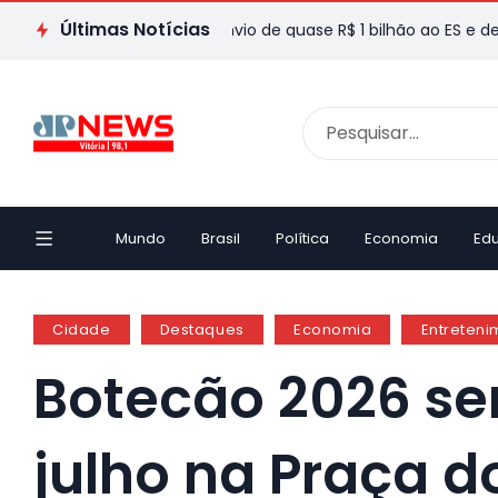
Últimas Notícias
 do Val destaca envio de quase R$ 1 bilhão ao ES e defende ree
Mundo
Brasil
Política
Economia
Ed
Cidade
Destaques
Economia
Entreteni
Botecão 2026 será
julho na Praça d