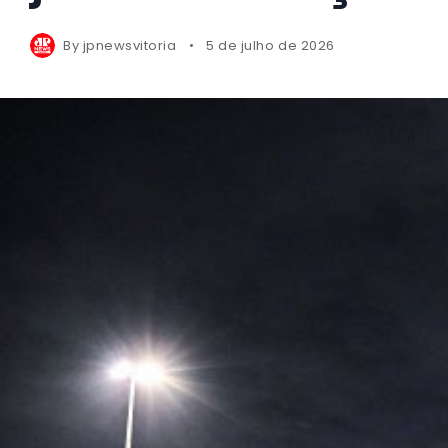
By
jpnewsvitoria
5 de julho de 2026