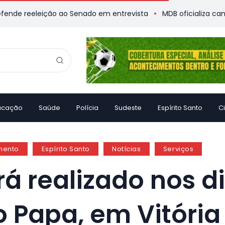
leição ao Senado em entrevista
MDB oficializa candidatura d
ucação
Saúde
Polícia
Sudeste
Espírito Santo
C
mento
Espírito Santo
Notícias
Serviços
 realizado nos dia
o Papa, em Vitória