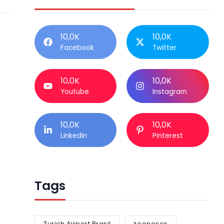
10,0K
10,0K
Facebook
Twitter
10,0K
10,0K
Youtube
Instagram
10,0K
10,0K
Linkedin
Pinterest
Tags
Zurich Airport Brasil
zoonoses