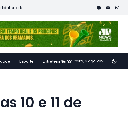
e Ricardo Ferraço à reeleição e lança lema “Pacto com o Futuro
quinta-feira, 6 ago 2026
idade
Esporte
Entretenimento
s 10 e 11 de