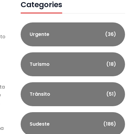
Categories
Urgente
(36)
oto
Turismo
(18)
ta
Trânsito
(51)
e
s
Sudeste
(186)
ma