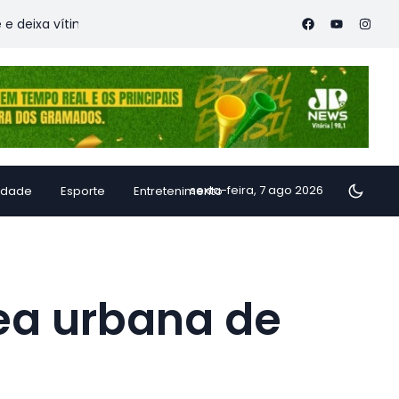
timas
Família de Alfredo Chaves transforma inhame em doce
sexta-feira, 7 ago 2026
idade
Esporte
Entretenimento
ea urbana de