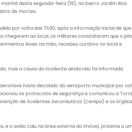
manhã desta segunda-feira (19), no bairro Jardim Boa
istro de mortes.
ida por volta das 7h30, após a informação inicial de que
o chegarem ao local, os militares constataram que o pil
ferimentos leves na mão, recebeu curativo no local e
ado, mas a causa do incidente ainda não foi informada.
 aeronave havia decolado do aeroporto municipal por vol
o acionou os protocolos de segurança e comunicou a Torr
Prevenção de Acidentes Aeronáuticos (Cenipa) e os órgão
a, e o avião caiu na área externa do imóvel, próxima a u