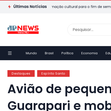
Últimas Notícias
ja passeios e programação cultural para o fim de semana
Ôni
Mundo
Brasil
Política
Economia
Ed
Destaques
Espírito Santo
Avião de pequen
Guarapari e mob