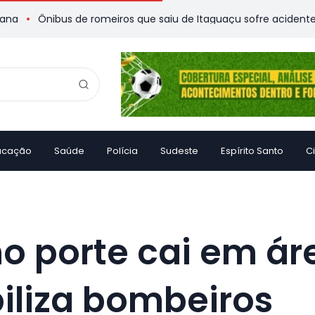
bus de romeiros que saiu de Itaguaçu sofre acidente e deixa ví
ucação
Saúde
Polícia
Sudeste
Espírito Santo
C
o porte cai em ár
iliza bombeiros