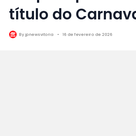
título do Carnav
By
jpnewsvitoria
16 de fevereiro de 2026