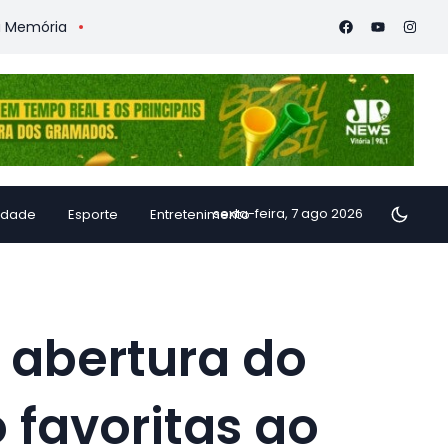
ria
Vitória Coffee Summit 2026 confirma especialistas inter
sexta-feira, 7 ago 2026
idade
Esporte
Entretenimento
 abertura do
favoritas ao