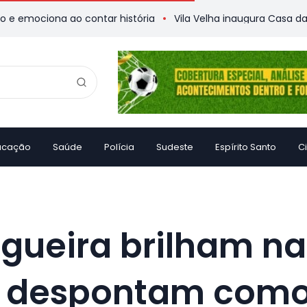
ociona ao contar história
Vila Velha inaugura Casa da Memó
ucação
Saúde
Polícia
Sudeste
Espírito Santo
C
gueira brilham na
e despontam como 