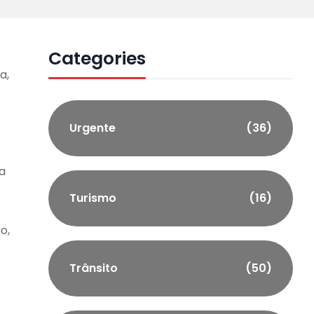
Categories
a,
Urgente
(36)
a
Turismo
(16)
o,
Trânsito
(50)