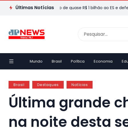
Últimas Notícias
o Val destaca envio de quase R$ 1 bilhão ao ES e defende reel
Mundo
Brasil
Política
Economia
Ed
Brasil
Destaques
Notícias
Última grande c
na noite desta s