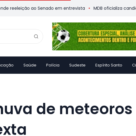
eição ao Senado em entrevista
MDB oficializa candidatura de
ucação
Saúde
Polícia
Sudeste
Espírito Santo
C
huva de meteoros 
exta