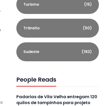
Turismo
(15)
,
Trânsito
(50)
a
Sudeste
(183)
People Reads
Padarias de Vila Velha entregam 120
 a
quilos de tampinhas para projeto