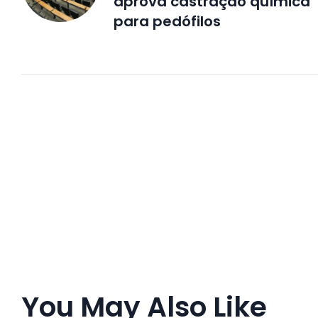
aprova castração química
para pedófilos
You May Also Like