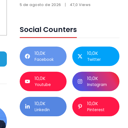
durante agosto
5 de agosto de 2026
47,0 Views
Social Counters
10,0K
10,0K
Facebook
Twitter
10,0K
10,0K
Youtube
Instagram
10,0K
10,0K
Linkedin
Pinterest