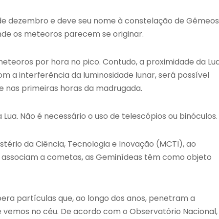
 de dezembro e deve seu nome à constelação de Gêmeos
onde os meteoros parecem se originar.
 meteoros por hora no pico. Contudo, a proximidade da Lu
om a interferência da luminosidade lunar, será possível
te nas primeiras horas da madrugada.
a Lua. Não é necessário o uso de telescópios ou binóculos.
stério da Ciência, Tecnologia e Inovação (MCTI), ao
se associam a cometas, as Geminídeas têm como objeto
bera partículas que, ao longo dos anos, penetram a
ue vemos no céu. De acordo com o Observatório Nacional,