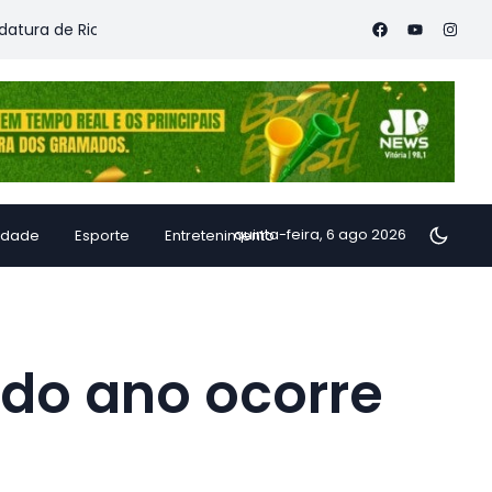
 Ricardo Ferraço à reeleição e lança lema “Pacto com o Futuro”
quinta-feira, 6 ago 2026
idade
Esporte
Entretenimento
do ano ocorre