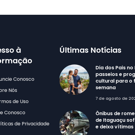
sso à
Últimas Notícias
formação
Dia dos Pais no 
passeios e pr
uncie Conosco
cultural para o 
semana
bre Nós
7 de agosto de 20
rmos de Uso
le Conosco
Ônibus de romei
de Itaguaçu sof
líticas de Privacidade
e deixa vítimas