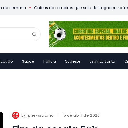
de semana
Ônibus de romeiros que saiu de Itaguaçu sofre aci
ucação
Saúde
Polícia
Sudeste
Espírito Santo
C
By
jpnewsvitoria
15 de abril de 2026