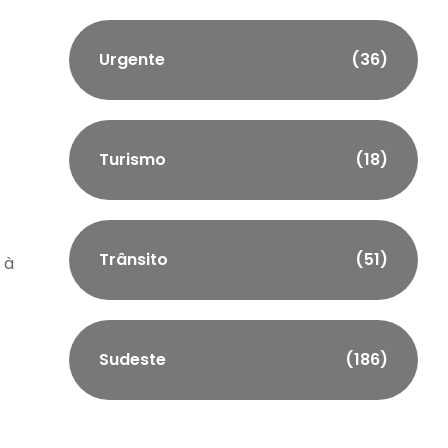
Urgente
(36)
h
Turismo
(18)
Trânsito
(51)
 à
Sudeste
(186)