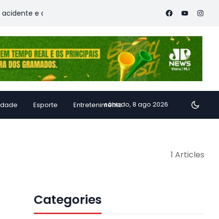
dente e deixa vítimas
Família de Alfredo Chaves transforma
sábado, 8 ago 2026
idade
Esporte
Entretenimento
1 Articles
Categories