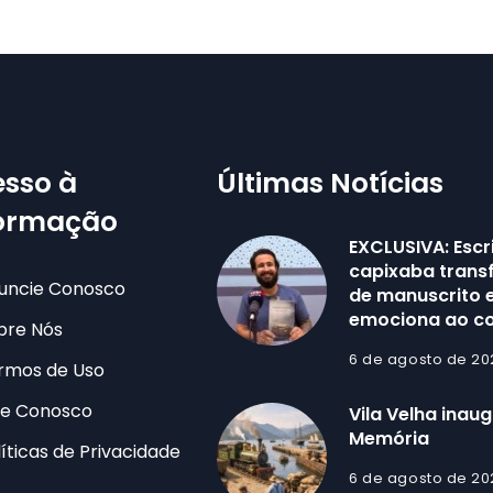
sso à
Últimas Notícias
formação
EXCLUSIVA: Escr
capixaba trans
uncie Conosco
de manuscrito e
emociona ao co
bre Nós
6 de agosto de 20
rmos de Uso
le Conosco
Vila Velha inau
Memória
líticas de Privacidade
6 de agosto de 20