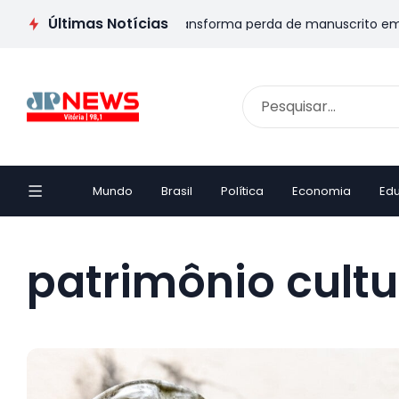
Últimas Notícias
SIVA: Escritor capixaba transforma perda de manuscrito em livr
Mundo
Brasil
Política
Economia
Ed
patrimônio cultur