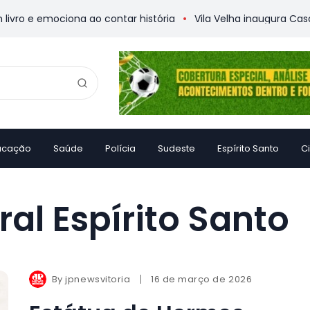
o e emociona ao contar história
Vila Velha inaugura Casa d
ucação
Saúde
Polícia
Sudeste
Espírito Santo
C
al Espírito Santo
By
jpnewsvitoria
16 de março de 2026