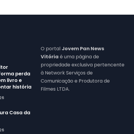
O portal
Jovem Pan News
Vitória
é uma página de
propriedade exclusiva pertencente
itor
à Network Serviços de
forma perda
m livro e
Comunicação e Produtora de
ntar história
Filmes LTDA.
26
gura Casa da
26