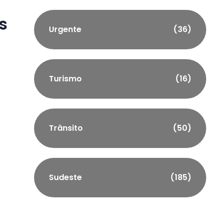
s
Urgente
(36)
á
Turismo
(16)
Trânsito
(50)
Sudeste
(185)