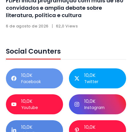
FLIPEI inicia programação com mais de 180
convidados e amplia debate sobre
literatura, política e cultura
6 de agosto de 2026
62,0 Views
Social Counters
10,0K
10,0K
Facebook
Twitter
10,0K
10,0K
Youtube
Instagram
10,0K
10,0K