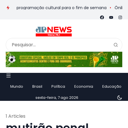
eios e programação cultural para o fim de semana
Ônibus de 
Mundo
Brasil
Política
Economia
Educação
sexta-feira, 7 ago 2026
1 Articles
mutirão penal