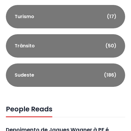
Turismo
(17)
Trânsito
(50)
Sudeste
(186)
People Reads
Depoimento de Jaques Wagner à PF é