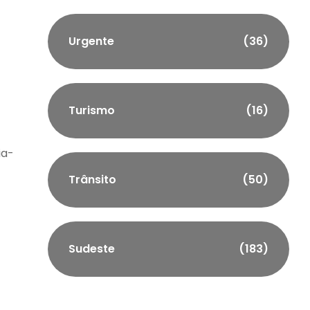
Urgente
(36)
Turismo
(16)
ia-
Trânsito
(50)
Sudeste
(183)