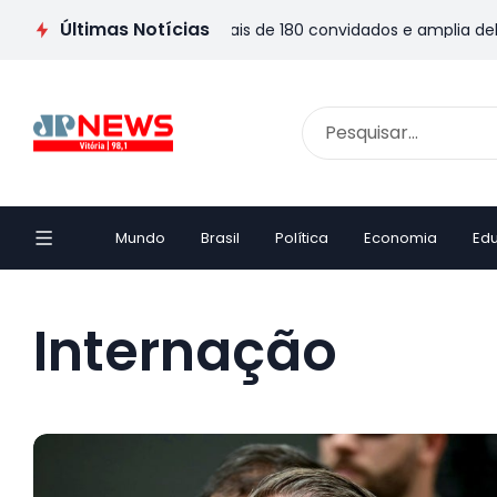
Últimas Notícias
inicia programação com mais de 180 convidados e amplia debate so
Mundo
Brasil
Política
Economia
Ed
Internação