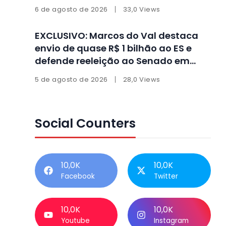
6 de agosto de 2026
33,0 Views
EXCLUSIVO: Marcos do Val destaca
envio de quase R$ 1 bilhão ao ES e
defende reeleição ao Senado em
entrevista
5 de agosto de 2026
28,0 Views
Social Counters
10,0K
10,0K
Facebook
Twitter
10,0K
10,0K
Youtube
Instagram