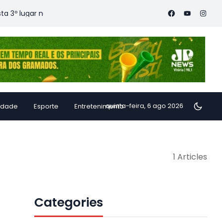
º lugar nacional nos anos finais do Ensino Fundamental, aponta 
quinta-feira, 6 ago 2026
idade
Esporte
Entretenimento
1 Articles
Categories