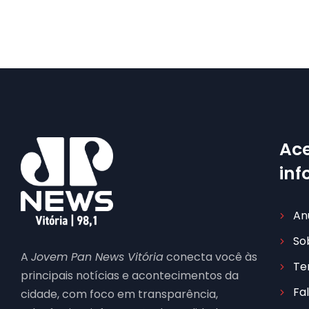
Ace
in
An
So
A
Jovem Pan News Vitória
conecta você às
Te
principais notícias e acontecimentos da
Fa
cidade, com foco em transparência,