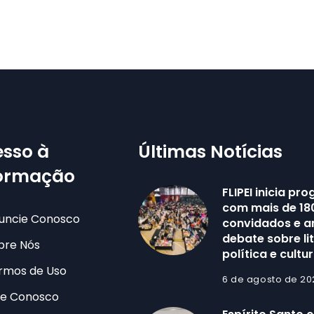
sso à
Últimas Notícias
formação
FLIPEI inicia p
com mais de 18
uncie Conosco
convidados e a
debate sobre li
bre Nós
política e cultu
rmos de Uso
6 de agosto de 20
le Conosco