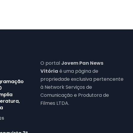
O portal
Jovem Pan News
Vitória
é uma página de
propriedade exclusiva pertencente
rogramação
à Network Serviços de
0
mplia
Comunicação e Produtora de
teratura,
Filmes LTDA.
ra
26