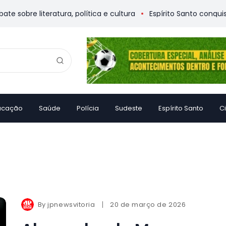
bre literatura, política e cultura
Espírito Santo conquista 3
ucação
Saúde
Polícia
Sudeste
Espírito Santo
C
By
jpnewsvitoria
20 de março de 2026