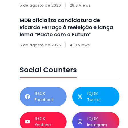
entrevista
5 de agosto de 2026
28,0 Views
MDB oficializa candidatura de
Ricardo Ferraço à reeleição e lança
lema “Pacto com o Futuro”
5 de agosto de 2026
41,0 Views
Social Counters
10,0K
10,0K
Facebook
Twitter
10,0K
10,0K
Youtube
Instagram