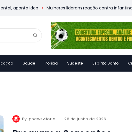
ponta Ideb
Mulheres lideram reação contra Infantino em meio
ucação
Saúde
Polícia
Sudeste
Espírito Santo
C
By
jpnewsvitoria
26 de junho de 2026