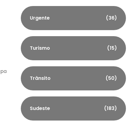
Urgente
(36)
Turismo
(15)
apa
Trânsito
(50)
Sudeste
(183)