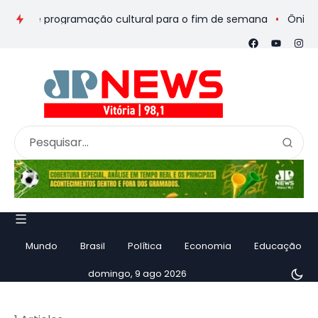
eios e programação cultural para o fim de semana
Ônibus de r
Mundo
Brasil
Política
Economia
Educação
domingo, 9 ago 2026