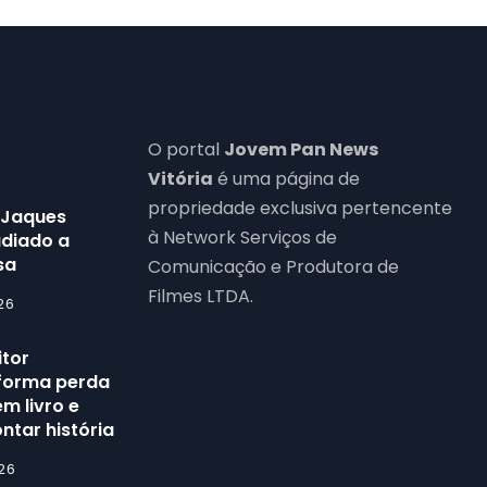
O portal
Jovem Pan News
Vitória
é uma página de
propriedade exclusiva pertencente
 Jaques
à Network Serviços de
adiado a
sa
Comunicação e Produtora de
Filmes LTDA.
26
itor
forma perda
m livro e
ntar história
26