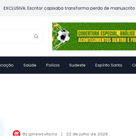
CLUSIVA: Escritor capixaba transforma perda de manuscrito em l
ucação
Saúde
Polícia
Sudeste
Espírito Santo
C
By
jpnewsvitoria
22 de julho de 2026