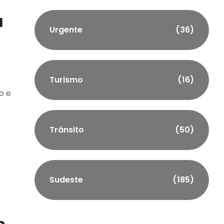
á
Urgente
(36)
Turismo
(16)
o e
Trânsito
(50)
Sudeste
(185)