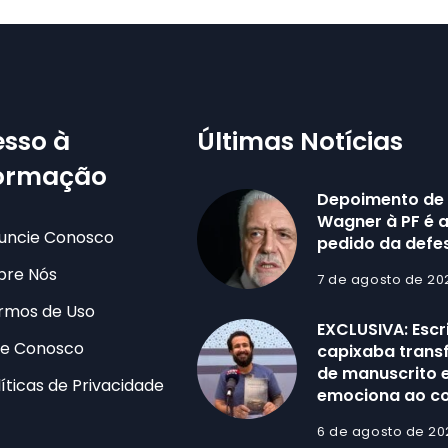
sso à
Últimas Notícias
formação
Depoimento de
Wagner à PF é 
uncie Conosco
pedido da defe
bre Nós
7 de agosto de 20
rmos de Uso
EXCLUSIVA: Escr
le Conosco
capixaba trans
de manuscrito e
líticas de Privacidade
emociona ao co
6 de agosto de 20