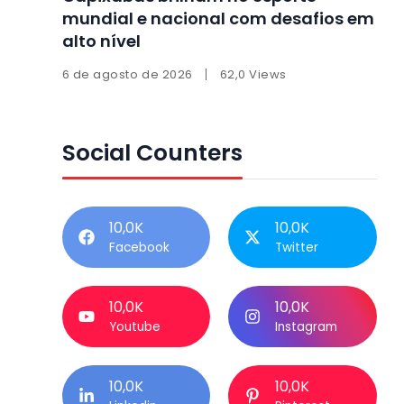
mundial e nacional com desafios em
alto nível
6 de agosto de 2026
62,0 Views
Social Counters
10,0K
10,0K
Facebook
Twitter
10,0K
10,0K
Youtube
Instagram
10,0K
10,0K