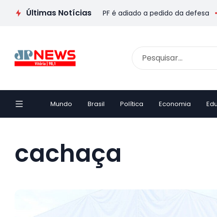
Últimas Notícias
nto de Jaques Wagner à PF é adiado a pedido da defesa
EX
Mundo
Brasil
Política
Economia
Ed
cachaça