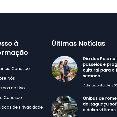
sso à
Últimas Notícias
formação
Dia dos Pais no 
passeios e pr
uncie Conosco
cultural para o 
semana
bre Nós
7 de agosto de 20
rmos de Uso
le Conosco
Ônibus de romei
de Itaguaçu sof
líticas de Privacidade
e deixa vítimas