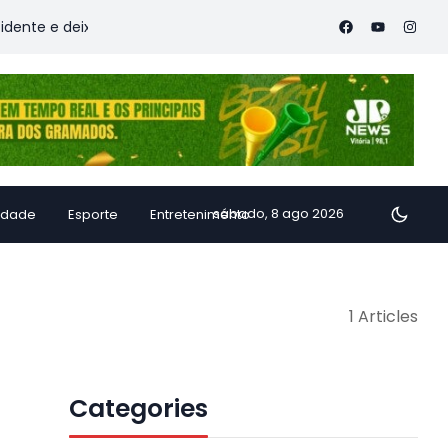
te e deixa vítimas
Família de Alfredo Chaves transforma in
sábado, 8 ago 2026
idade
Esporte
Entretenimento
1 Articles
Categories