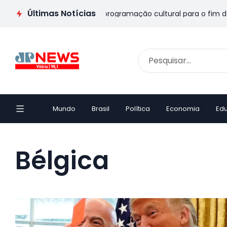
Últimas Notícias
ais no ES: veja passeios e programação cultural para o fim de 
Mundo
Brasil
Política
Economia
Ed
Bélgica