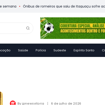
semana
Ônibus de romeiros que saiu de Itaguaçu sofre aciden
ucação
Saúde
Polícia
Sudeste
Espírito Santo
C
By
jpnewsvitoria
6 de julho de 2026