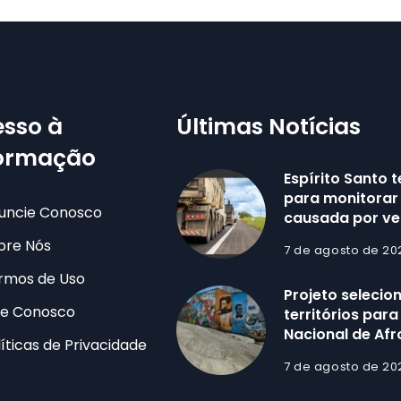
sso à
Últimas Notícias
formação
Espírito Santo 
para monitorar
uncie Conosco
causada por ve
bre Nós
7 de agosto de 20
rmos de Uso
Projeto selecio
le Conosco
territórios par
Nacional de Af
líticas de Privacidade
7 de agosto de 20