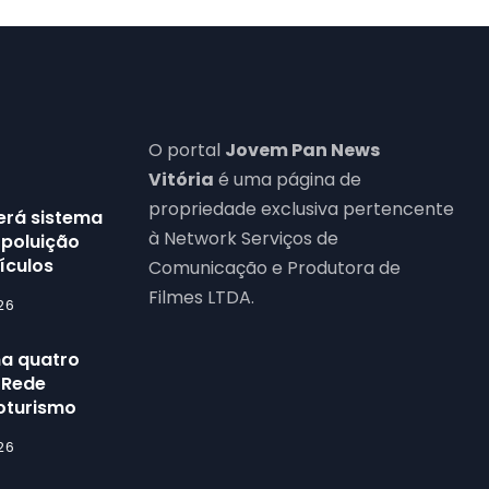
O portal
Jovem Pan News
Vitória
é uma página de
propriedade exclusiva pertencente
terá sistema
à Network Serviços de
 poluição
ículos
Comunicação e Produtora de
Filmes LTDA.
26
na quatro
a Rede
roturismo
26