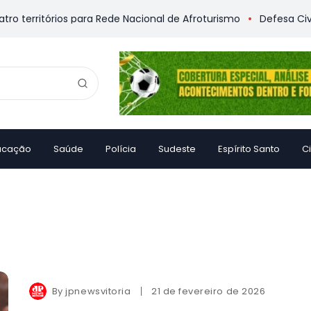
 territórios para Rede Nacional de Afroturismo
Defesa Civil a
ucação
Saúde
Polícia
Sudeste
Espírito Santo
C
By
jpnewsvitoria
21 de fevereiro de 2026