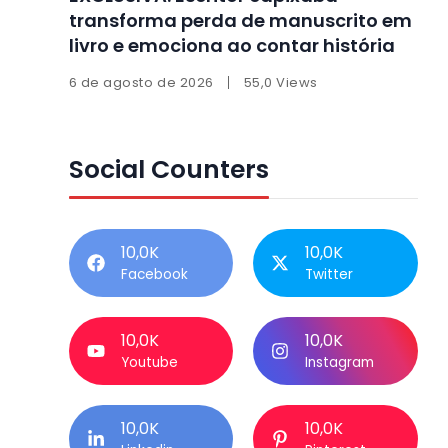
transforma perda de manuscrito em
livro e emociona ao contar história
6 de agosto de 2026
55,0 Views
Social Counters
10,0K
10,0K
Facebook
Twitter
10,0K
10,0K
Youtube
Instagram
10,0K
10,0K