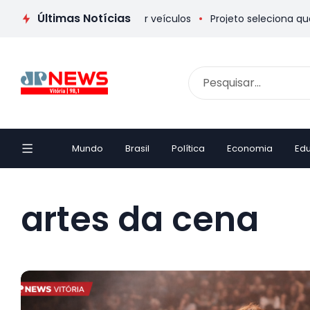
Últimas Notícias
torar poluição causada por veículos
Projeto seleciona quatro
Mundo
Brasil
Política
Economia
Ed
artes da cena