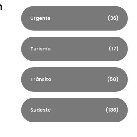
m
Urgente
(36)
Turismo
(17)
Trânsito
(50)
Sudeste
(186)