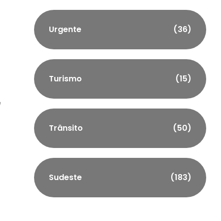
Urgente
(36)
Turismo
(15)
e
Trânsito
(50)
Sudeste
(183)