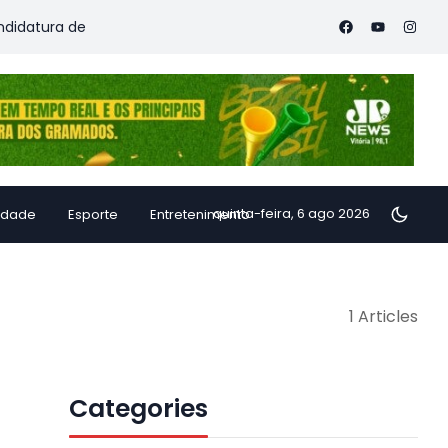
atura de Ricardo Ferraço à reeleição e lança lema “Pacto com o
quinta-feira, 6 ago 2026
idade
Esporte
Entretenimento
1 Articles
Categories