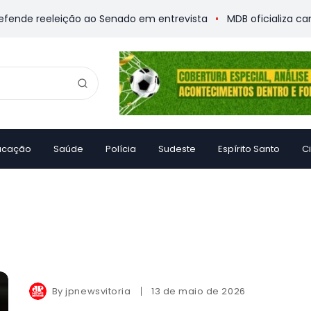
nde reeleição ao Senado em entrevista
MDB oficializa candid
ucação
Saúde
Polícia
Sudeste
Espírito Santo
C
By
jpnewsvitoria
13 de maio de 2026