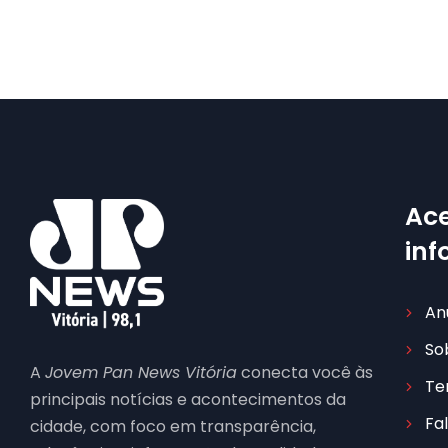
Ace
in
An
So
A
Jovem Pan News Vitória
conecta você às
Te
principais notícias e acontecimentos da
Fa
cidade, com foco em transparência,