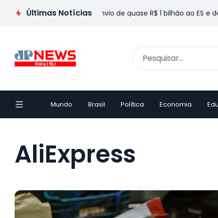
Últimas Notícias
 Marcos do Val destaca envio de quase R$ 1 bilhão ao ES e defe
Mundo
Brasil
Política
Economia
Ed
AliExpress