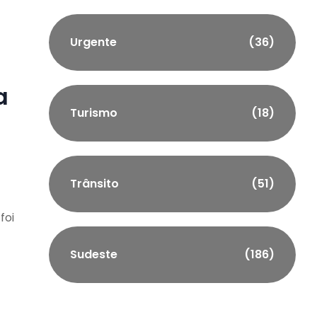
Urgente
(36)
a
Turismo
(18)
Trânsito
(51)
foi
Sudeste
(186)