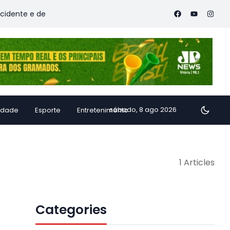
nte e deixa vítimas
Família de Alfredo Chaves transforma i
sábado, 8 ago 2026
idade
Esporte
Entretenimento
1 Articles
Categories