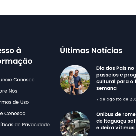
sso à
Últimas Notícias
formação
Dia dos Pais no 
passeios e pr
uncie Conosco
cultural para o 
semana
bre Nós
7 de agosto de 20
rmos de Uso
le Conosco
Ônibus de romei
de Itaguaçu sof
líticas de Privacidade
e deixa vítimas