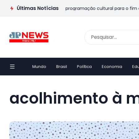
Últimas Notícias
 Pais no ES: veja passeios e programação cultural para o fim de
Mundo
Brasil
Política
Economia
Ed
acolhimento à m