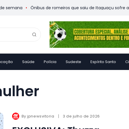
 semana
Ônibus de romeiros que saiu de Itaguaçu sofre acide
ucação
Saúde
Polícia
Sudeste
Espírito Santo
C
ulher
By
jpnewsvitoria
3 de julho de 2026