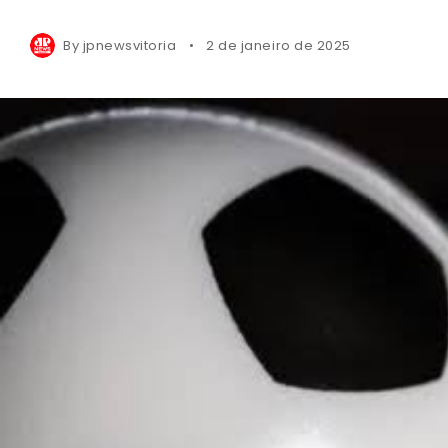
By
jpnewsvitoria
2 de janeiro de 2025