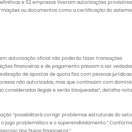
finitivas e 52 empresas tiveram autorizações provisória
ormações ou documentos como a certificação do sistema
em autorização oficial não poderão fazer transações
tituições financeiras e de pagamento passam a ser vedada
realização de apostas de quota fixa com pessoas jurídicas
presas não autorizadas, mas que continuam com domíni
ão consideradas ilegais e serão bloqueadas”, detalha not
o “possibilitará corrigir problemas estruturais do seto
o o jogo problemático e o superendividamento.” Conform
goroso dos fluxos financeiros.”