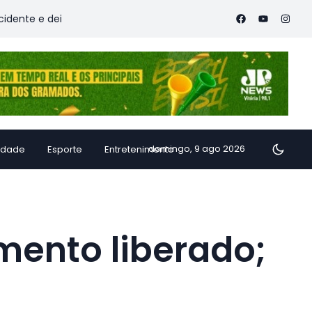
deixa vítimas
Família de Alfredo Chaves transforma inhame
domingo, 9 ago 2026
idade
Esporte
Entretenimento
mento liberado;