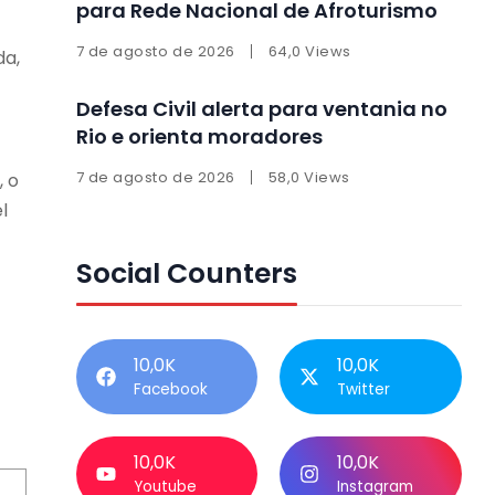
para Rede Nacional de Afroturismo
7 de agosto de 2026
64,0 Views
da,
Defesa Civil alerta para ventania no
Rio e orienta moradores
7 de agosto de 2026
58,0 Views
, o
l
Social Counters
10,0K
10,0K
Facebook
Twitter
10,0K
10,0K
Youtube
Instagram