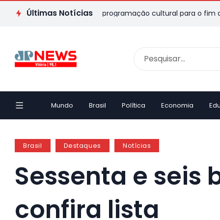
Últimas Notícias
no ES: veja passeios e programação cultural para o fim de sema
Mundo
Brasil
Política
Economia
Ed
Brasil
Destaques
Notícias
Sessenta e seis 
confira lista