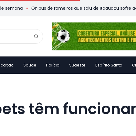
na
Ônibus de romeiros que saiu de Itaguaçu sofre acidente e 
ucação
Saúde
Polícia
Sudeste
Espírito Santo
C
bets têm funciona