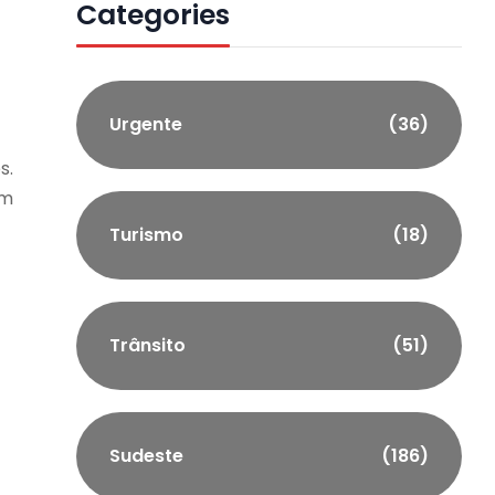
Categories
Urgente
(36)
s.
am
Turismo
(18)
Trânsito
(51)
Sudeste
(186)