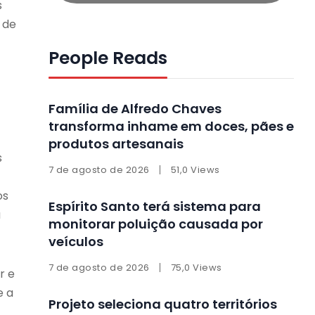
s
 de
People Reads
Família de Alfredo Chaves
transforma inhame em doces, pães e
produtos artesanais
s
7 de agosto de 2026
51,0 Views
os
Espírito Santo terá sistema para
a
monitorar poluição causada por
veículos
7 de agosto de 2026
75,0 Views
r e
e a
Projeto seleciona quatro territórios