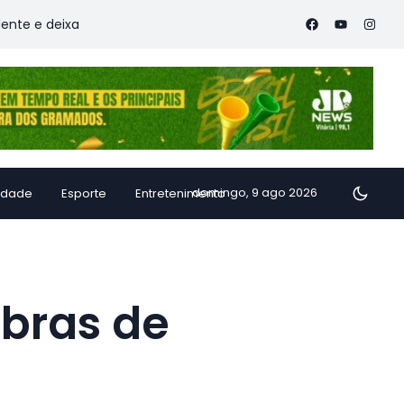
ixa vítimas
Família de Alfredo Chaves transforma inhame em
domingo, 9 ago 2026
idade
Esporte
Entretenimento
obras de