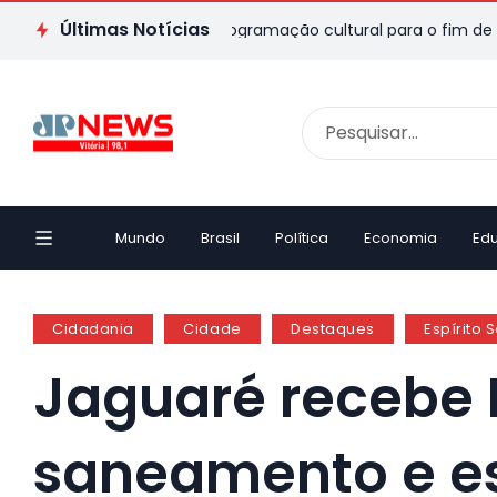
Últimas Notícias
ES: veja passeios e programação cultural para o fim de semana
Mundo
Brasil
Política
Economia
Ed
Cidadania
Cidade
Destaques
Espírito 
Jaguaré recebe 
saneamento e e