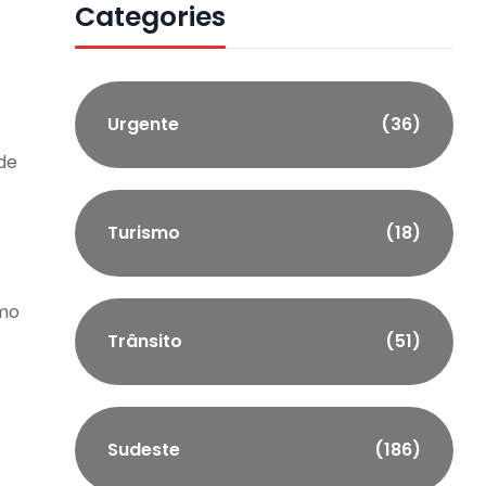
Categories
Urgente
(36)
de
Turismo
(18)
omo
Trânsito
(51)
Sudeste
(186)