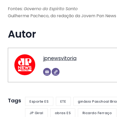
Fontes:
Governo do Espírito Santo
Guilherme Pacheco, da redação da Jovem Pan News P
Autor
jpnewsvitoria
Tags
Esporte ES
ETE
ginásio Paschoal Bri
JP Giral
obras ES
Ricardo Ferraço