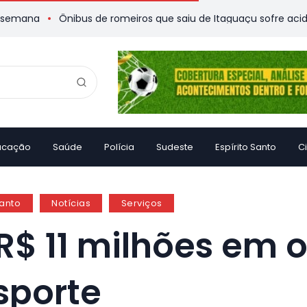
Ônibus de romeiros que saiu de Itaguaçu sofre acidente e de
ucação
Saúde
Polícia
Sudeste
Espírito Santo
C
Santo
Notícias
Serviços
R$ 11 milhões em 
sporte