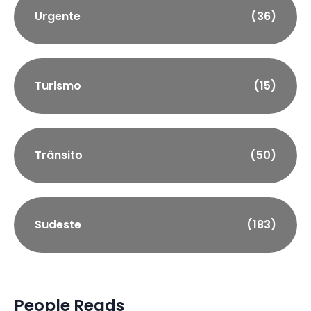
Urgente
(36)
Turismo
(15)
Trânsito
(50)
Sudeste
(183)
People Reads