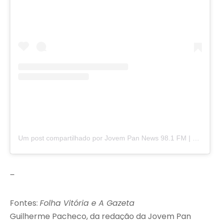
Um post compartilhado por Jovem Pan News 98.1 FM | Vitória (@jovempannewsvitoria)
–
Fontes:
Folha Vitória e A Gazeta
Guilherme Pacheco, da redação da Jovem Pan