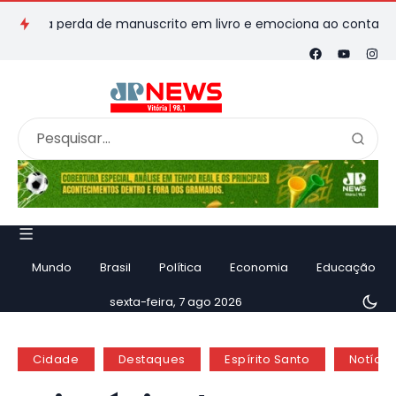
ma perda de manuscrito em livro e emociona ao contar história
Mundo
Brasil
Política
Economia
Educação
sexta-feira, 7 ago 2026
Cidade
Destaques
Espírito Santo
Notícia