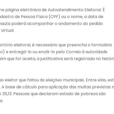
a na página eletrônica de Autoatendimento Eleitoral. É
Cadastro de Pessoa Física (CPF) ou o nome, a data de
ernauta poderá acompanhar o andamento do pedido
irtual.
artório eleitoral, é necessário que preencha o formulário
ão) e entregá-lo ou enviá-lo pelo Correio à autoridade
sim que for aceita, a justificativa será registrada no histór
o eleitor que faltou às eleições municipais. Entre elas, es
. A base de cálculo para aplicação das multas previstas 
R$ 35,13. Pessoas que declaram estado de pobreza são
s.