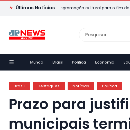
Últimas Notícias
ES: veja passeios e programação cultural para o fim de semana
Mundo
Brasil
Política
Economia
Ed
Brasil
Destaques
Notícias
Política
Prazo para justi
municipais term