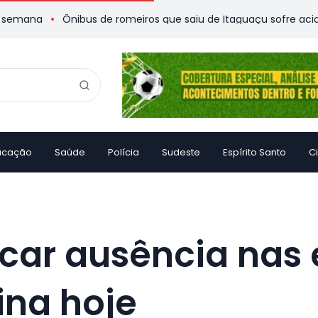
Ônibus de romeiros que saiu de Itaguaçu sofre acidente e de
ucação
Saúde
Polícia
Sudeste
Espírito Santo
C
ficar ausência nas 
ina hoje