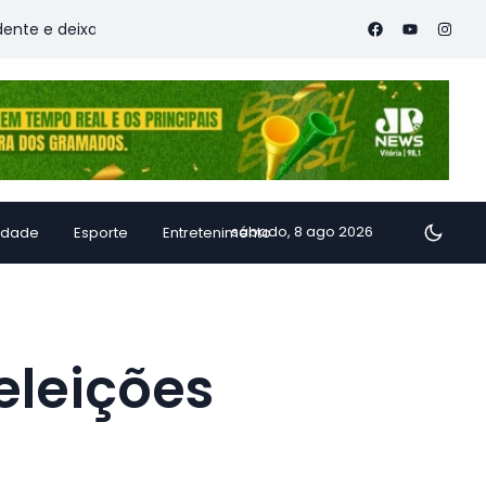
ixa vítimas
Família de Alfredo Chaves transforma inhame e
sábado, 8 ago 2026
idade
Esporte
Entretenimento
eleições