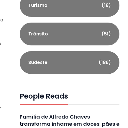
Turismo
(18)
 a
Trânsito
(51)
O
Sudeste
(186)
People Reads
o
Família de Alfredo Chaves
transforma inhame em doces, pães e