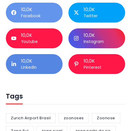
10,0K
10,0K
Facebook
Twitter
10,0K
10,0K
Youtube
Instagram
10,0K
10,0K
Linkedin
Pinterest
Tags
Zurich Airport Brasil
zoonoses
Zoonose
Zona Sul
zona rural
zona norte do rio