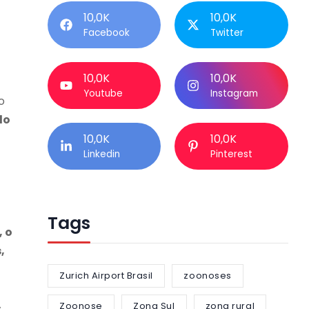
10,0K
10,0K
Facebook
Twitter
10,0K
10,0K
Youtube
Instagram
o
do
10,0K
10,0K
Linkedin
Pinterest
Tags
 o
,
Zurich Airport Brasil
zoonoses
Zoonose
Zona Sul
zona rural
s