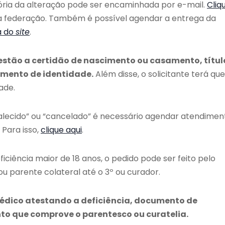
ria da alteração pode ser encaminhada por e-mail.
Cliq
a federação. Também é possível agendar a entrega da
a do
site
.
estão a certidão de nascimento ou casamento, títul
umento de identidade.
Além disse, o solicitante terá que
ade.
 falecido” ou “cancelado” é necessário agendar atendimen
 Para isso,
clique aqui
.
ciência maior de 18 anos, o pedido pode ser feito pelo
 parente colateral até o 3º ou curador.
médico atestando a deficiência, documento de
nto que comprove o parentesco ou curatelia.