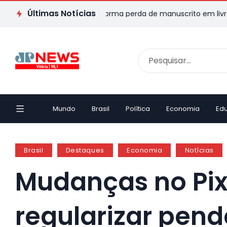
Últimas Notícias
itor capixaba transforma perda de manuscrito em livro e emocio
Mundo
Brasil
Política
Economia
Ed
Brasil
Destaques
Economia
Notícias
Mudanças no Pix
regularizar pend