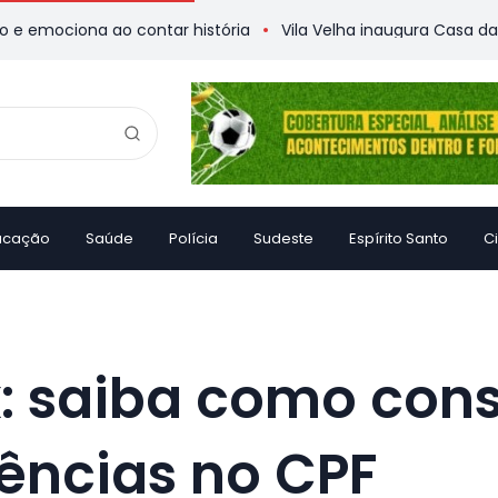
na ao contar história
Vila Velha inaugura Casa da Memória
ucação
Saúde
Polícia
Sudeste
Espírito Santo
C
: saiba como cons
ências no CPF