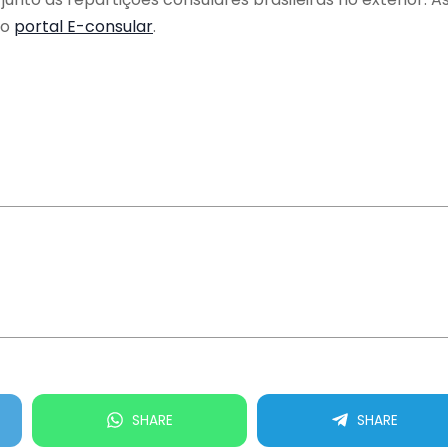
no
portal E-consular
.
SHARE
SHARE