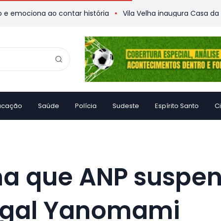
 ao contar história
Vila Velha inaugura Casa da Memória
ucação
Saúde
Polícia
Sudeste
Espírito Santo
C
na que ANP suspe
legal Yanomami