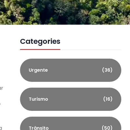
Categories
Urgente
(36)
ar
Turismo
(16)
o
a
Trânsito
(50)