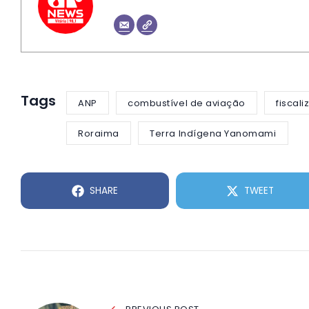
Tags
ANP
combustível de aviação
fiscal
Roraima
Terra Indígena Yanomami
SHARE
TWEET