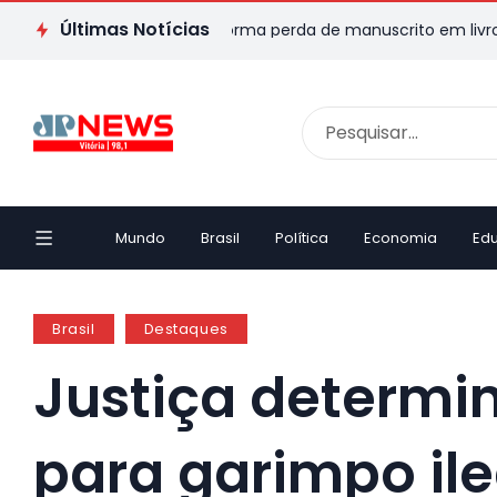
Últimas Notícias
r capixaba transforma perda de manuscrito em livro e emociona
Mundo
Brasil
Política
Economia
Ed
Brasil
Destaques
Justiça determi
para garimpo i