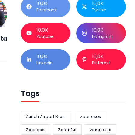
10,0K
10,0K
Facebook
Twitter
10,0K
10,0K
Youtube
Instagram
ta
10,0K
10,0K
Linkedin
Pinterest
Tags
Zurich Airport Brasil
zoonoses
Zoonose
Zona Sul
zona rural