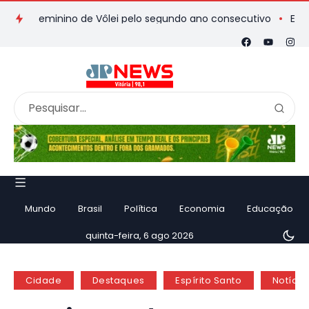
Feminino de Vôlei pelo segundo ano consecutivo
El Niño for
Mundo
Brasil
Política
Economia
Educação
quinta-feira, 6 ago 2026
Cidade
Destaques
Espírito Santo
Notícia