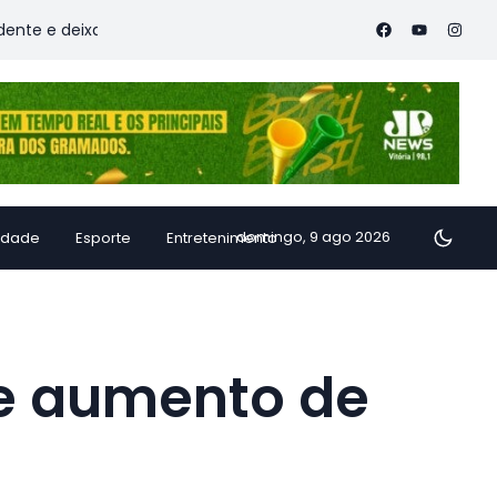
deixa vítimas
Família de Alfredo Chaves transforma inhame 
domingo, 9 ago 2026
idade
Esporte
Entretenimento
e aumento de