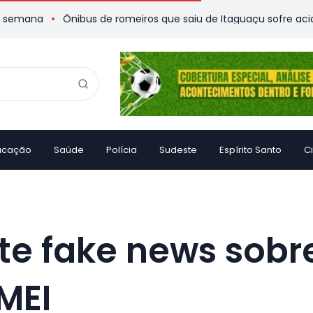
a
Ônibus de romeiros que saiu de Itaguaçu sofre acidente e 
ucação
Saúde
Polícia
Sudeste
Espírito Santo
C
e fake news sobr
MEI