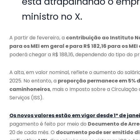
está atrapalhando o empre
ministro no X.
A partir de fevereiro, a
contribuição ao Instituto N
para os MEI em geral e para R$ 182,16 para os ME
poderá chegar a R$ 188,16, dependendo do tipo do pr
A alta, em valor nominal, reflete o aumento do salár
2025. No entanto, a
proporção permanece em 5% do 
caminhoneiros
, mais o Imposto sobre a Circulação
Serviços (ISS).
Os novos valores estão em vigor desde 1º de jane
pagamento é feito por meio do
Documento de Arre
20 de cada mês. O
documento pode ser emitido di