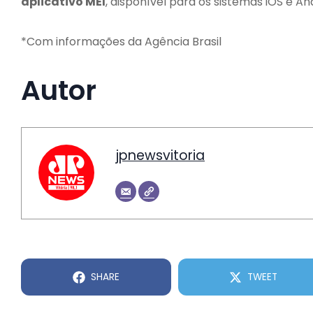
aplicativo MEI
, disponível para os sistemas iOS e An
*Com informações da Agência Brasil
Autor
jpnewsvitoria
SHARE
TWEET