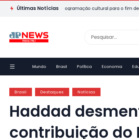
Últimas Notícias
o ES: veja passeios e programação cultural para o fim de seman
Mundo
Brasil
Política
Economia
Ed
Brasil
Destaques
Notícias
Haddad desment
contribuição do 