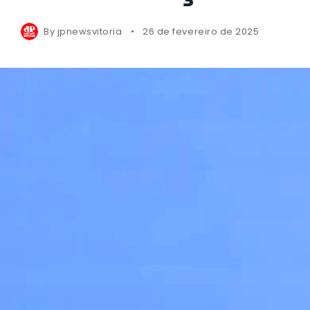
By
jpnewsvitoria
26 de fevereiro de 2025