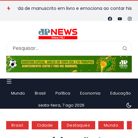
erda de manuscrito em livro e emociona ao contar história
V
Mundo
Brasil
Política
Economia
Educação
sexta-feira, 7 ago 2026
Brasil
Cidade
Destaques
Mundo
No