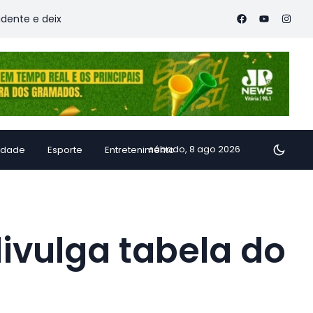
ixa vítimas
Família de Alfredo Chaves transforma inhame e
sábado, 8 ago 2026
idade
Esporte
Entretenimento
divulga tabela do