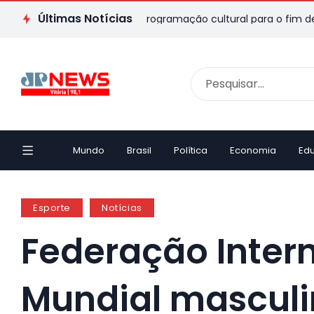
Últimas Notícias
 ES: veja passeios e programação cultural para o fim de semana
Mundo
Brasil
Política
Economia
Ed
Esporte
Notícias
Federação Intern
Mundial mascul