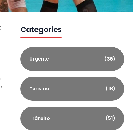
Categories
5
Urgente
(36)
a
ia
Turismo
(18)
Trânsito
(51)