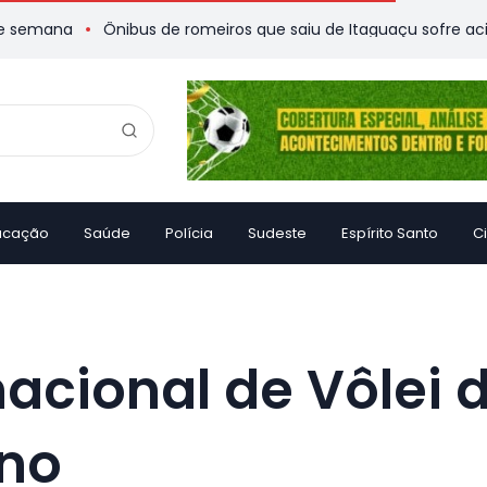
Ônibus de romeiros que saiu de Itaguaçu sofre acidente e de
ucação
Saúde
Polícia
Sudeste
Espírito Santo
C
acional de Vôlei 
ino