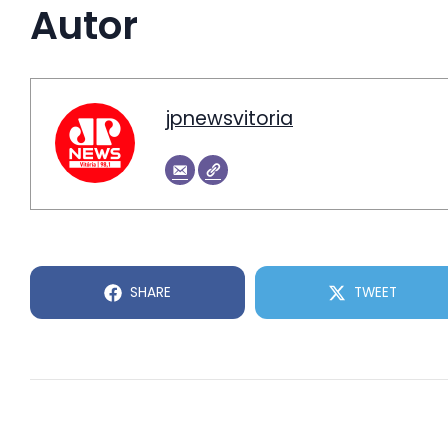
Autor
jpnewsvitoria
SHARE
TWEET