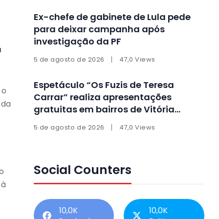
Ex-chefe de gabinete de Lula pede
para deixar campanha após
investigação da PF
u
5 de agosto de 2026
47,0 Views
Espetáculo “Os Fuzis de Teresa
 o
Carrar” realiza apresentações
 da
gratuitas em bairros de Vitória
durante agosto
5 de agosto de 2026
47,0 Views
Social Counters
o
 à
10,0K
10,0K