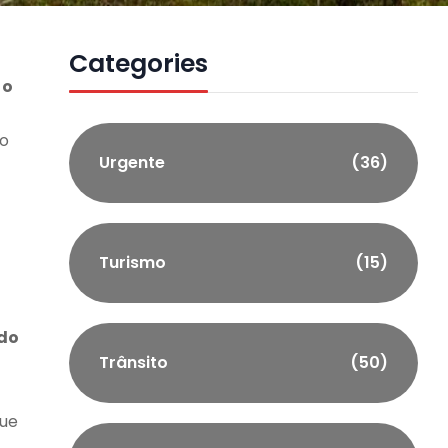
Categories
 o
zo
Urgente
(36)
Turismo
(15)
 do
Trânsito
(50)
que