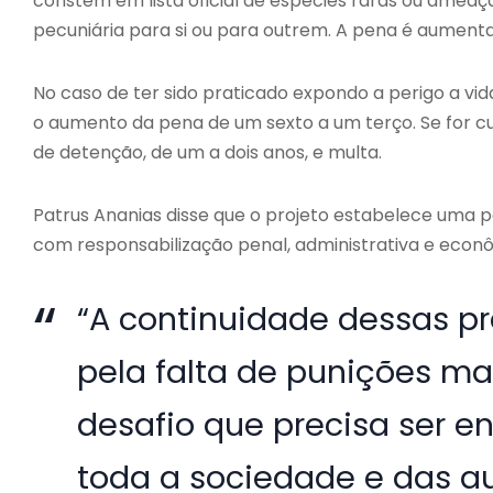
constem em lista oficial de espécies raras ou amea
pecuniária para si ou para outrem. A pena é aumenta
No caso de ter sido praticado expondo a perigo a vida
o aumento da pena de um sexto a um terço. Se for cul
de detenção, de um a dois anos, e multa.
Patrus Ananias disse que o projeto estabelece uma 
com responsabilização penal, administrativa e econô
“A continuidade dessas prá
pela falta de punições ma
desafio que precisa ser 
toda a sociedade e das au