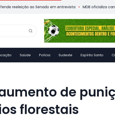
eleição ao Senado em entrevista
MDB oficializa candidatura 
ucação
Saúde
Polícia
Sudeste
Espírito Santo
C
aumento de puni
os florestais