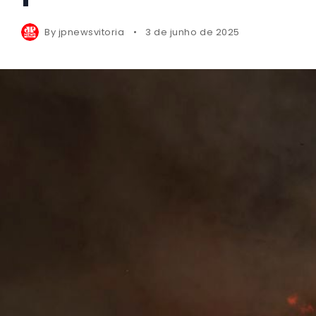
By
jpnewsvitoria
3 de junho de 2025