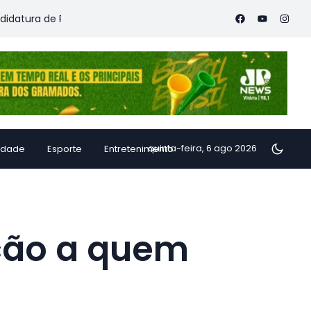
de Ricardo Ferraço à reeleição e lança lema “Pacto com o Futur
quinta-feira, 6 ago 2026
idade
Esporte
Entretenimento
ção a quem