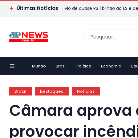
Últimas Notícias
s do Val destaca envio de quase R$ 1 bilhão ao ES e defende re
Mundo
Brasil
Política
Economia
Ed
Brasil
Destaques
Notícias
Câmara aprova 
provocar incêndi