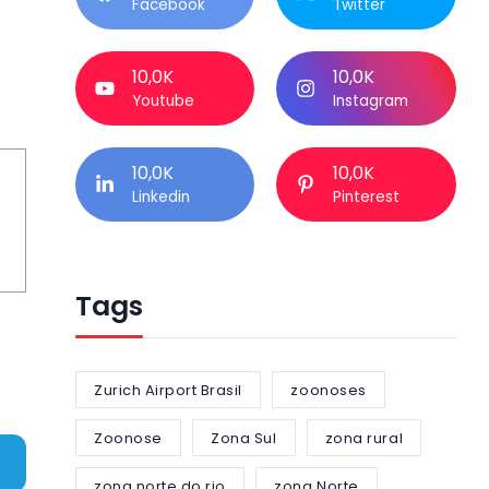
Facebook
Twitter
10,0K
10,0K
Youtube
Instagram
10,0K
10,0K
Linkedin
Pinterest
Tags
Zurich Airport Brasil
zoonoses
Zoonose
Zona Sul
zona rural
zona norte do rio
zona Norte