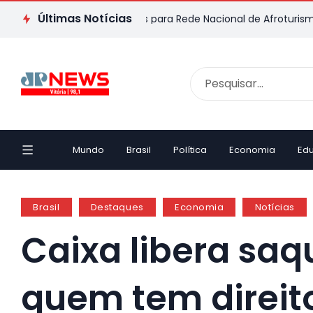
Últimas Notícias
iona quatro territórios para Rede Nacional de Afroturismo
Def
Mundo
Brasil
Política
Economia
Ed
Brasil
Destaques
Economia
Notícias
Caixa libera saq
quem tem direito