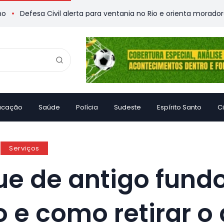
esa Civil alerta para ventania no Rio e orienta moradores
Ar
ucação
Saúde
Polícia
Sudeste
Espírito Santo
C
Serviços
ue de antigo fundo
 e como retirar o 