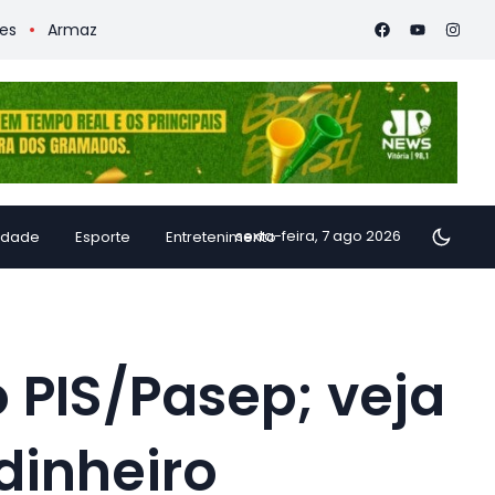
mazém Multiverso inaugura Museu do Depois do Amanhã no Ca
sexta-feira, 7 ago 2026
idade
Esporte
Entretenimento
 PIS/Pasep; veja
dinheiro