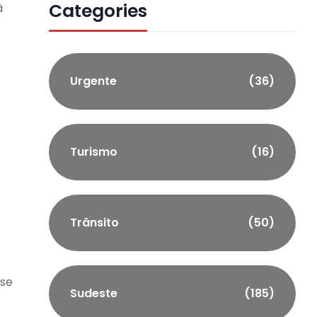
Categories
ã
Urgente
(36)
Turismo
(16)
Trânsito
(50)
ese
Sudeste
(185)