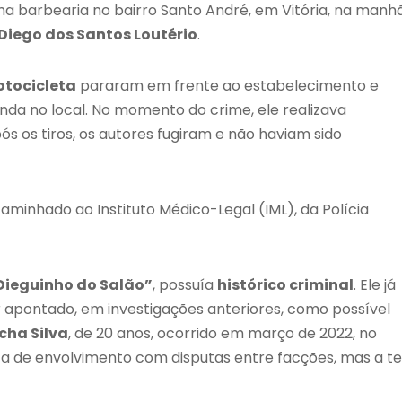
a barbearia no bairro Santo André, em Vitória, na manh
Diego dos Santos Loutério
.
otocicleta
pararam em frente ao estabelecimento e
nda no local. No momento do crime, ele realizava
Após os tiros, os autores fugiram e não haviam sido
aminhado ao Instituto Médico-Legal (IML), da Polícia
Dieguinho do Salão”
, possuía
histórico criminal
. Ele já
er apontado, em investigações anteriores, como possível
cha Silva
, de 20 anos, ocorrido em março de 2022, no
ita de envolvimento com disputas entre facções, mas a t