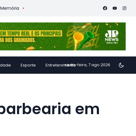
ia
Vitória Coffee Summit 2026 confirma especialistas intern
sexta-feira, 7 ago 2026
idade
Esporte
Entretenimento
 barbearia em