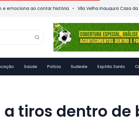
ciona ao contar história
Vila Velha inaugura Casa da Memór
ucação
Saúde
Polícia
Sudeste
Espírito Santo
C
 a tiros dentro de