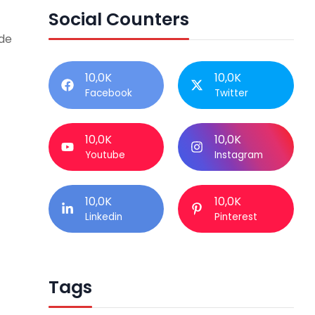
Social Counters
 de
10,0K
10,0K
Facebook
Twitter
10,0K
10,0K
Youtube
Instagram
10,0K
10,0K
Linkedin
Pinterest
Tags