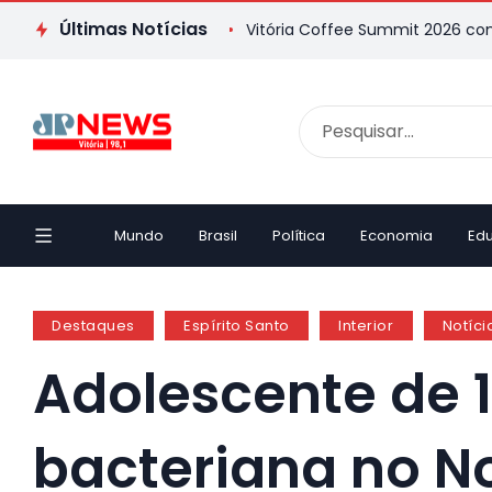
Últimas Notícias
 Casa da Memória
Vitória Coffee Summit 2026 confirma especi
Mundo
Brasil
Política
Economia
Ed
Destaques
Espírito Santo
Interior
Notíci
Adolescente de 
bacteriana no No